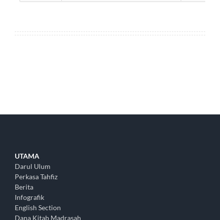
UTAMA
Darul Ulum
Perkasa Tahfiz
Berita
Infografik
English Section
Dana Kitab Madrasah