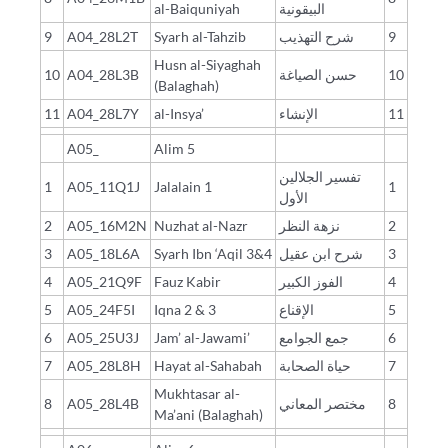
al-Baiquniyah
البيقونية
9
A04_28L2T
Syarh al-Tahzib
شرح التهذيب
9
Husn al-Siyaghah
10
A04_28L3B
حسن الصياغة
10
(Balaghah)
11
A04_28L7Y
al-Insya’
الإنشاء
11
A05_
Alim 5
تفسير الجلالين
1
A05_11Q1J
Jalalain 1
1
الأول
2
A05_16M2N
Nuzhat al-Nazr
نزهة النظر
2
3
A05_18L6A
Syarh Ibn ‘Aqil 3&4
شرح ابن عقيل
3
4
A05_21Q9F
Fauz Kabir
الفوز الكبير
4
5
A05_24F5I
Iqna 2 & 3
الإقناع
5
6
A05_25U3J
Jam’ al-Jawami’
جمع الجوامع
6
7
A05_28L8H
Hayat al-Sahabah
حياة الصحابة
7
Mukhtasar al-
8
A05_28L4B
مختصر المعاني
8
Ma’ani (Balaghah)