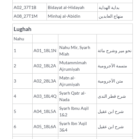
A02_37T1B
Bidayat al-Hidayah
بداية الهداية
A08_27T1M
Minhaj al-Abidin
منهاج العابدين
Lughah
Nahu
Nahu Mir, Syarh
1
A01_18L1N
نحو مير وشرح مائة
Miah
Mutammimah
2
A02_18L2A
متممة الآجرومية
Ajrumiyah
Matn al-
3
A02_28L3A
متن الآجرومية
Ajrumiyah
Syarh Qatr al-
4
A03_18L4Q
شرح قطر الندى
Nada
Syarh Ibnu Aqil
5
A04_18L5A
شرح ابن عقيل
1&2
Syarh Ibn ‘Aqil
6
A05_18L6A
شرح ابن عقيل
3&4