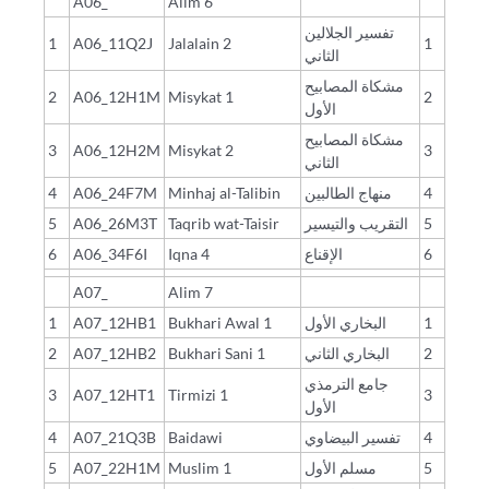
A06_
Alim 6
تفسير الجلالين
1
A06_11Q2J
Jalalain 2
1
الثاني
مشكاة المصابيح
2
A06_12H1M
Misykat 1
2
الأول
مشكاة المصابيح
3
A06_12H2M
Misykat 2
3
الثاني
4
A06_24F7M
Minhaj al-Talibin
منهاج الطالبين
4
5
A06_26M3T
Taqrib wat-Taisir
التقريب والتيسير
5
6
A06_34F6I
Iqna 4
الإقناع
6
A07_
Alim 7
1
A07_12HB1
Bukhari Awal 1
البخاري الأول
1
2
A07_12HB2
Bukhari Sani 1
البخاري الثاني
2
جامع الترمذي
3
A07_12HT1
Tirmizi 1
3
الأول
4
A07_21Q3B
Baidawi
تفسير البيضاوي
4
5
A07_22H1M
Muslim 1
مسلم الأول
5