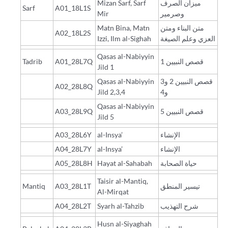
Mizan Sarf, Sarf
ميزان الصرف
Sarf
A01_18L1S
Mir
وصرمير
Matn Bina, Matn
متن البناء ومتن
A02_18L2S
Izzi, Ilm al-Sighah
العزي وعلم الصيغة
Qasas al-Nabiyyin
Tadrib
A01_28L7Q
قصص النبيين 1
Jild 1
Qasas al-Nabiyyin
قصص النبيين 2 و3
A02_28L8Q
Jild 2,3,4
و4
Qasas al-Nabiyyin
A03_28L9Q
قصص النبيين 5
Jild 5
A03_28L6Y
al-Insya’
الإنشاء
A04_28L7Y
al-Insya’
الإنشاء
A05_28L8H
Hayat al-Sahabah
حياة الصحابة
Taisir al-Mantiq,
Mantiq
A03_28L1T
تيسير المنطق
Al-Mirqat
A04_28L2T
Syarh al-Tahzib
شرح التهذيب
Husn al-Siyaghah