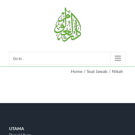
Skip
to
content
Go to...
Home
/
Soal Jawab
/
Nikah
UTAMA
Darul Ulum