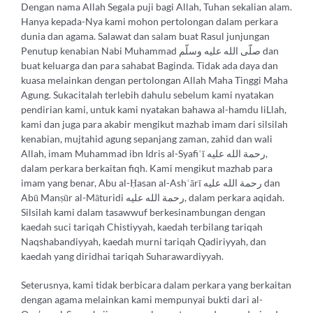
Dengan nama Allah Segala puji bagi Allah, Tuhan sekalian alam.
Hanya kepada-Nya kami mohon pertolongan dalam perkara
dunia dan agama. Salawat dan salam buat Rasul junjungan
Penutup kenabian Nabi Muhammad صلّى الله عليه وسلّم dan
buat keluarga dan para sahabat Baginda. Tidak ada daya dan
kuasa melainkan dengan pertolongan Allah Maha Tinggi Maha
Agung. Sukacitalah terlebih dahulu sebelum kami nyatakan
pendirian kami, untuk kami nyatakan bahawa al-hamdu liLlah,
kami dan juga para akabir mengikut mazhab imam dari silsilah
kenabian, mujtahid agung sepanjang zaman, zahid dan wali
Allah, imam Muhammad ibn Idris al-Syafiʿī رحمة الله عليه,
dalam perkara berkaitan fiqh. Kami mengikut mazhab para
imam yang benar, Abu al-Ḥasan al-Ashʿārī رحمة الله عليه dan
Abū Manṣūr al-Māturidi رحمة الله عليه, dalam perkara aqidah.
Silsilah kami dalam tasawwuf berkesinambungan dengan
kaedah suci tariqah Chistiyyah, kaedah terbilang tariqah
Naqshabandiyyah, kaedah murni tariqah Qadiriyyah, dan
kaedah yang diridhai tariqah Suharawardiyyah.
Seterusnya, kami tidak berbicara dalam perkara yang berkaitan
dengan agama melainkan kami mempunyai bukti dari al-