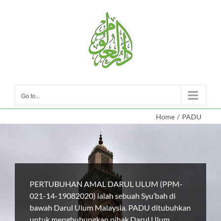
Skip
to
content
Go to...
Home
/
PADU
PERTUBUHAN AMAL DARUL ULUM (PPM-
021-14-19082020) ialah sebuah Syu’bah di
bawah Darul Ulum Malaysia. PADU ditubuhkan
untuk menghubungkan pihak Darul Ulum