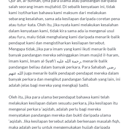
Qur’an, al-Sunnah, ijma para ulama atau pandangan daripada
salah seorang imam mujtahid. Di sebalik kenyataan ini, tidak
kami isytiharkan bahawa kami maksum dari melakukan
sebarang kesalahan, sama ada kesilapan daripada coretan pena
atau tutur-kata. Oleh itu, jika nyata kami melakukan kesalahan
dalam kenyataan kami, tidak kira sama ada ia mengenai usul
atau furu, malu tidak menghalang kami daripada menarik-balik
pendapat kami dan mengistiharkan kesilapan tersebut.
Mengapa tidak, jika para imam yang kami ikuti menarik-balik
banyak pandangan mereka sehinggakan imam masjid il-haram,
imam kami, Imam al-Syafi’ī رحمة الله عليه, menarik-balik
pandangan beliau dalam banyak perkara. Para Sahabah رضي
الله عنهم juga menarik-balik pendapat-pendapat mereka dalam
banyak perkara dan mengikut pandangan Sahabah yang lain, ini
adalah jelas bagi mereka yang mengkaji ḥadīś.
Oleh itu, jika para ulama berpendapat bahawa kami telah
melakukan kesilapan dalam sesuatu perkara, jika kesilapan itu
mengenai perkara ‘aqidah, adalah perlu bagi mereka
menyatakan pandangan mereka dan bukti daripada ulama
‘aqidah. Jika kesilapan tersebut adalah berkenaan masalah fiqh,
maka adalah perlu untuk mengemukakan hujjah daripada