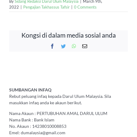
By
Sidang Redaksi Darul Ulum Malaysia
|
March 9th,
2022
|
Pengajian Takhassus Tafsir
|
0 Comments
Kongsi di dalam media sosial anda
Facebook
Twitter
WhatsApp
Email
SUMBANGAN INFAQ
Rebut peluang infaq kepada Darul Ulum Malaysia. Sila
masukkan infaq anda ke akaun berikut.
Nama Akaun : PERTUBUHAN AMAL DARUL ULUM
Nama Bank : Bank Islam
No. Akaun : 14238010008853
Emel: dumalaysia@gmail.com