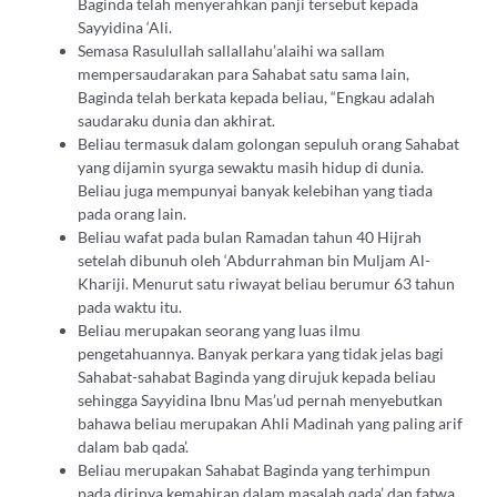
Baginda telah menyerahkan panji tersebut kepada
Sayyidina ‘Ali.
Semasa Rasulullah sallallahu’alaihi wa sallam
mempersaudarakan para Sahabat satu sama lain,
Baginda telah berkata kepada beliau, “Engkau adalah
saudaraku dunia dan akhirat.
Beliau termasuk dalam golongan sepuluh orang Sahabat
yang dijamin syurga sewaktu masih hidup di dunia.
Beliau juga mempunyai banyak kelebihan yang tiada
pada orang lain.
Beliau wafat pada bulan Ramadan tahun 40 Hijrah
setelah dibunuh oleh ‘Abdurrahman bin Muljam Al-
Khariji. Menurut satu riwayat beliau berumur 63 tahun
pada waktu itu.
Beliau merupakan seorang yang luas ilmu
pengetahuannya. Banyak perkara yang tidak jelas bagi
Sahabat-sahabat Baginda yang dirujuk kepada beliau
sehingga Sayyidina Ibnu Mas’ud pernah menyebutkan
bahawa beliau merupakan Ahli Madinah yang paling arif
dalam bab qada’.
Beliau merupakan Sahabat Baginda yang terhimpun
pada dirinya kemahiran dalam masalah qada’ dan fatwa,