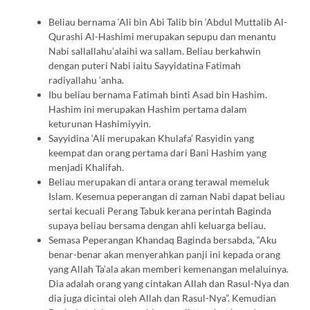
Beliau bernama ‘Ali bin Abi Talib bin ‘Abdul Muttalib Al-
Qurashi Al-Hashimi merupakan sepupu dan menantu
Nabi sallallahu’alaihi wa sallam. Beliau berkahwin
dengan puteri Nabi iaitu Sayyidatina Fatimah
radiyallahu ‘anha.
Ibu beliau bernama Fatimah binti Asad bin Hashim.
Hashim ini merupakan Hashim pertama dalam
keturunan Hashimiyyin.
Sayyidina ‘Ali merupakan Khulafa’ Rasyidin yang
keempat dan orang pertama dari Bani Hashim yang
menjadi Khalifah.
Beliau merupakan di antara orang terawal memeluk
Islam. Kesemua peperangan di zaman Nabi dapat beliau
sertai kecuali Perang Tabuk kerana perintah Baginda
supaya beliau bersama dengan ahli keluarga beliau.
Semasa Peperangan Khandaq Baginda bersabda, “Aku
benar-benar akan menyerahkan panji ini kepada orang
yang Allah Ta’ala akan memberi kemenangan melaluinya.
Dia adalah orang yang cintakan Allah dan Rasul-Nya dan
dia juga dicintai oleh Allah dan Rasul-Nya”. Kemudian