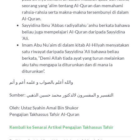
seorang yang ‘alim tentang Al-Quran dan memahami
rahsia-rahsia serta makna-makna tersembunyi di dalam
Al-Quran.
Sayyidina Ibnu ‘Abbas radiyallahu ‘anhu berkata bahawa
beliau juga mempelajari Al-Quran daripada Sayyidina
‘Ali.
Imam Abu Nu’aim di dalam kitab Al-Hilyah menyatakan
satu riwayat daripada Sayyidina ‘Ali bahawa beliau
berkata, “Demi Allah tiada ayat yang turun melainkan
aku tahu mengapa ia diturunkan dan di mana ia
diturunkan”.
والله أعلم بالصواب و علمه أعم و أتم
Sumber: التفسير و المفسرون لالدكتور محمد حسين الذهبي
Oleh: Ustaz Syahin Amal Bin Shukor
Pengajian Takhassus Tafsir Al-Quran
Kembali ke Senarai Artikel Pengajian Takhassus Tafsir