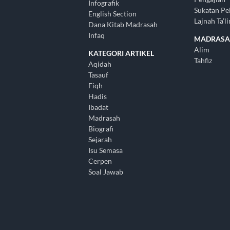
Infografik
Sukatan Pe
English Section
Lajnah Ta’l
Dana Kitab Madrasah
Infaq
MADRAS
Alim
KATEGORI ARTIKEL
Tahfiz
Aqidah
Tasauf
Fiqh
Hadis
Ibadat
Madrasah
Biografi
Sejarah
Isu Semasa
Cerpen
Soal Jawab