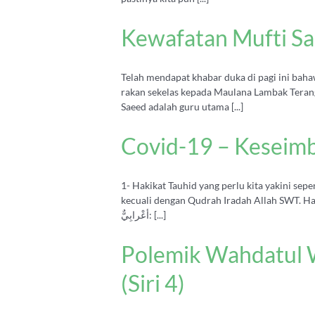
Kewafatan Mufti Sa
Telah mendapat khabar duka di pagi ini bahawa Syaikh al-Hadith 
rakan sekelas kepada Maulana Lambak Terang
Saeed adalah guru utama [...]
Covid-19 – Keseim
1- Hakikat Tauhid yang perlu kita yakini sep
kecuali dengan Qudrah Iradah Allah SWT. Hadith sahih ri
أعْرابِيٌّ: [...]
Polemik Wahdatul W
(Siri 4)