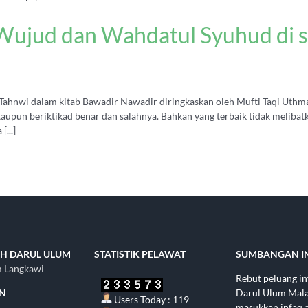
ujud dan Wahdatul Syuhud di s
i Tahnwi dalam kitab Bawadir Nawadir diringkaskan oleh Mufti Taqi Uthm
taupun beriktikad benar dan salahnya. Bahkan yang terbaik tidak meliba
...]
H DARUL ULUM
STATISTIK PELAWAT
SUMBANGAN I
m Langkawi
Rebut peluang i
AN
Darul Ulum Malay
Users Today : 119
masukkan infaq 