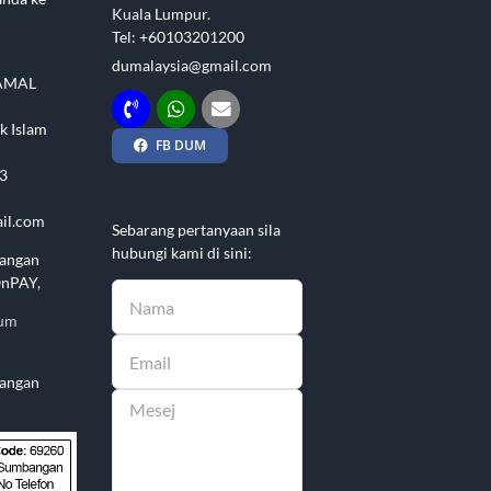
Kuala Lumpur.
Tel: +60103201200
dumalaysia@gmail.com
AMAL
k Islam
FB DUM
3
il.com
Sebarang pertanyaan sila
hubungi kami di sini:
angan
OnPAY,
lum
angan