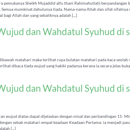
ara pemukanya Sheikh Mujaddid alfu thani Rahimahullah) berpandangan 
. Semua mumkinat dahulunya tiada. Nama-nama Allah dan sifat-sifatnya
 bagi Allah dan yang sebaliknya adalah [...]
ujud dan Wahdatul Syuhud di s
 dibawah matahari maka terlihat rupa bulatan matahari pada kaca seolah
rlihat dikaca tiada wujud yang hakiki padanya kerana ia secara jelas buk
ujud dan Wahdatul Syuhud di s
liran wujud diatas dapat dijelaskan dengan misal dan perbandingan 11- 
il dengan sebab matahari empat keadaan Keadaan Pertama: ia menjadi pa
lah [...]