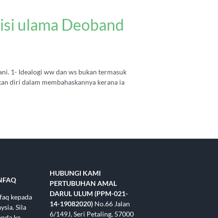
isi ulama Deoband
ani. 1- Idealogi ww dan ws bukan termasuk
tkan diri dalam membahaskannya kerana ia
HUBUNGI KAMI
NFAQ
PERTUBUHAN AMAL
DARUL ULUM (PPM-021-
nfaq kepada
14-19082020)
No.66 Jalan
sia. Sila
6/149J, Seri Petaling, 57000
anda ke