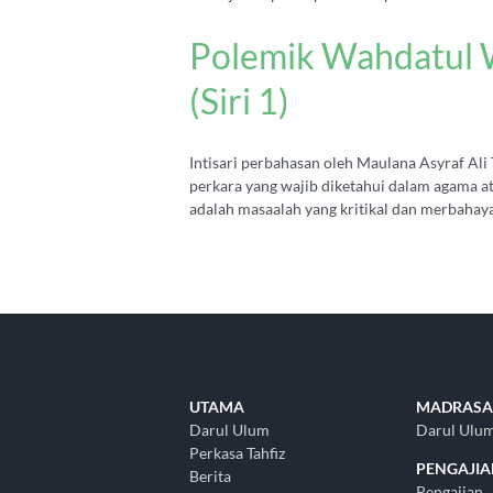
Polemik Wahdatul W
(Siri 1)
Intisari perbahasan oleh Maulana Asyraf Al
perkara yang wajib diketahui dalam agama a
adalah masaalah yang kritikal dan merbahaya [
UTAMA
MADRASA
Darul Ulum
Darul Ulu
Perkasa Tahfiz
PENGAJI
Berita
Pengajian