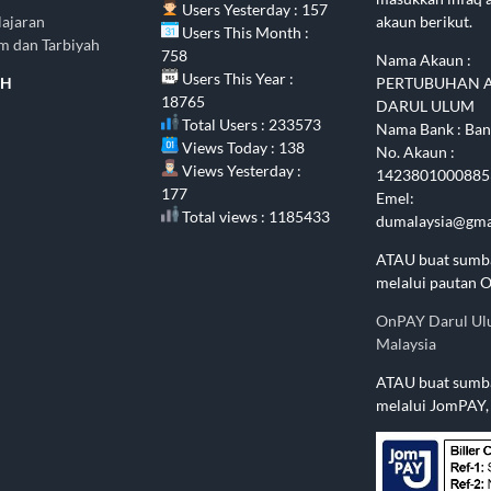
Users Yesterday : 157
lajaran
akaun berikut.
Users This Month :
im dan Tarbiyah
758
Nama Akaun :
Users This Year :
AH
PERTUBUHAN 
18765
DARUL ULUM
Total Users : 233573
Nama Bank : Ban
Views Today : 138
No. Akaun :
Views Yesterday :
1423801000885
177
Emel:
Total views : 1185433
dumalaysia@gma
ATAU buat sumb
melalui pautan 
OnPAY Darul U
Malaysia
ATAU buat sumb
melalui JomPAY,