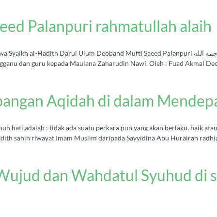
eed Palanpuri rahmatullah alaih
Darul Ulum Deoband Mufti Saeed Palanpuri رحمه الله baru sahaja meninggal dunia. Beliau ialah
ganu dan guru kepada Maulana Zaharudin Nawi. Oleh : Fuad Akmal Deoba
bangan Aqidah di dalam Mendep
enuh hati adalah : tidak ada suatu perkara pun yang akan berlaku, baik at
wayat Imam Muslim daripada Sayyidina Abu Hurairah radhialLahu 'anhu َفَرَ ولا هامَةَ فقالَ
ujud dan Wahdatul Syuhud di s