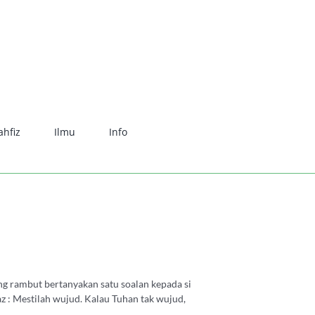
hfiz
Ilmu
Info
ng rambut bertanyakan satu soalan kepada si
az : Mestilah wujud. Kalau Tuhan tak wujud,