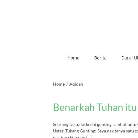
Skip
to
content
Home
Berita
Darul U
Home
/
Aqidah
Benarkah Tuhan itu
Seorang Ustaz ke kedai gunting rambut untuk
Ustaz. Tukang Gunting: Saya nak tanya satu s
pastinya kita pun [...]