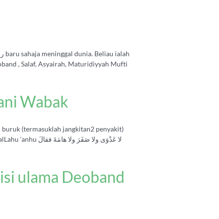
nd , Salaf, Asyairah, Maturidiyyah Mufti
ani Wabak
au buruk (termasuklah jangkitan2 penyakit)
لا عَدْوَى ولا ص
isi ulama Deoband