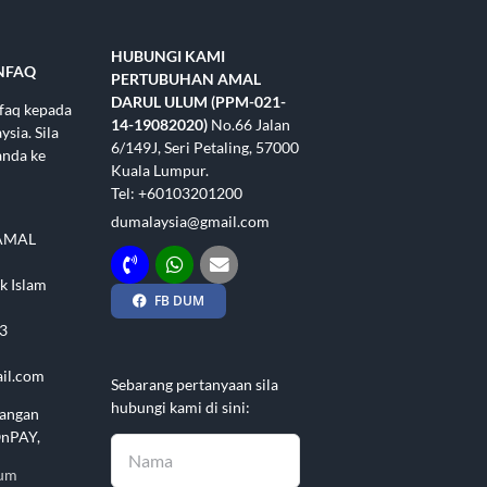
HUBUNGI KAMI
NFAQ
PERTUBUHAN AMAL
DARUL ULUM (PPM-021-
nfaq kepada
14-19082020)
No.66 Jalan
sia. Sila
6/149J, Seri Petaling, 57000
anda ke
Kuala Lumpur.
Tel: +60103201200
dumalaysia@gmail.com
AMAL
k Islam
FB DUM
3
il.com
Sebarang pertanyaan sila
hubungi kami di sini:
angan
OnPAY,
lum