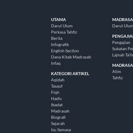
UTAMA
MADRASA
Darul Ulum
Darul Ulu
Perkasa Tahfiz
PENGAJI
Berita
Pengajian
Infografik
Sukatan Pe
English Section
Lajnah Ta’l
Dana Kitab Madrasah
Infaq
MADRAS
Alim
KATEGORI ARTIKEL
Tahfiz
Aqidah
Tasauf
Fiqh
Hadis
Ibadat
Madrasah
Biografi
Sejarah
Isu Semasa