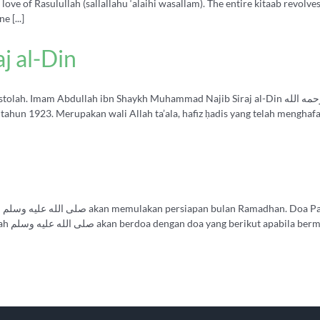
ove of Rasulullah (sallallahu ‘alaihi wasallam). The entire kitaab revolves
 [...]
j al-Din
h ibn Shaykh Muhammad Najib Siraj al-Din رحمه الله adalah dari keturunan Imam Husain ibn ‘Ali
lik