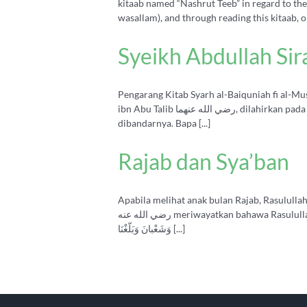
kitaab named “Nashrut Teeb” in regard to the l
wasallam), and through reading this kitaab, one
Syeikh Abdullah Sira
Pengarang Kitab Syarh al-Baiquniah fi al-Mustolah. Imam Abdulla
ibn Abu Talib رضي الله عنهما, dilahirkan pada tahun 1923. Merupakan wali Allah ta’ala, hafiz ḥadis yang telah menghafal 100,000 hadis dan Shaykh tariqah Rifa’i
dibandarnya. Bapa [...]
Rajab dan Sya’ban
Apabila melihat anak bulan Rajab, Rasulullah صلى الله عليه وسلم akan memulakan persiapan bulan Ramadhan. Doa Pada Bulan Rajab Sayyidina Anas Ibn Ma
رضي الله عنه meriwayatkan bahawa Rasulullah صلى الله عليه وسلم akan berdoa dengan doa yang berikut apabila bermulanya bulan Rajab: اَللّٰهُمَّ بَارِكْ لَناَ فِيْ رَجَبَ
وَشَعْبانَ وَبَلّغْنَا [...]