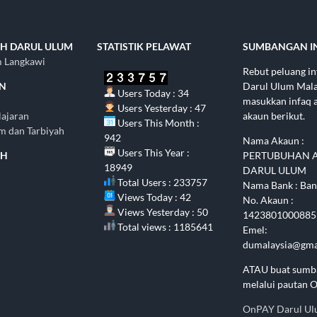
H DARUL ULUM
STATISTIK PELAWAT
SUMBANGAN I
m Langkawi
Rebut peluang i
AN
Darul Ulum Malay
Users Today : 34
masukkan infaq 
Users Yesterday : 47
lajaran
akaun berikut.
Users This Month :
im dan Tarbiyah
942
Nama Akaun :
Users This Year :
AH
PERTUBUHAN 
18949
DARUL ULUM
Total Users : 233757
Nama Bank : Ban
Views Today : 42
No. Akaun :
Views Yesterday : 50
1423801000885
Total views : 1185641
Emel:
dumalaysia@gma
ATAU buat sumb
melalui pautan 
OnPAY Darul U