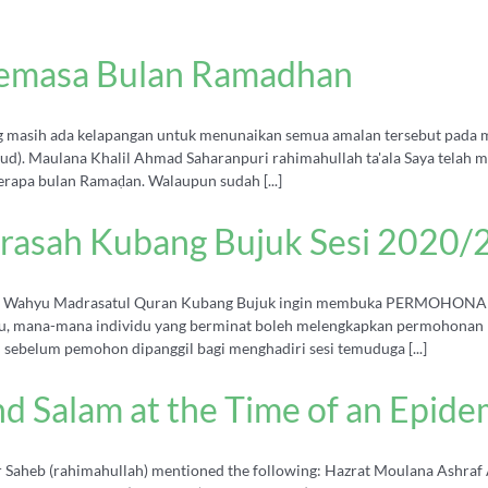
emasa Bulan Ramadhan
 masih ada kelapangan untuk menunaikan semua amalan tersebut pada ma
jud). Maulana Khalil Ahmad Saharanpuri rahimahullah ta'ala Saya telah 
erapa bulan Ramaḍan. Walaupun sudah [...]
drasah Kubang Bujuk Sesi 2020
lmu Wahyu Madrasatul Quran Kubang Bujuk ingin membuka PERMOHON
u, mana-mana individu yang berminat boleh melengkapkan permohonan me
 sebelum pemohon dipanggil bagi menghadiri sesi temuduga [...]
nd Salam at the Time of an Epide
eb (rahimahullah) mentioned the following: Hazrat Moulana Ashraf A