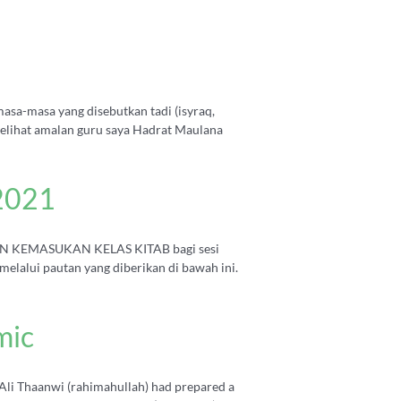
sa-masa yang disebutkan tadi (isyraq,
melihat amalan guru saya Hadrat Maulana
/2021
AN KEMASUKAN KELAS KITAB bagi sesi
lalui pautan yang diberikan di bawah ini.
mic
li Thaanwi (rahimahullah) had prepared a