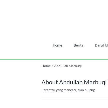
Skip
to
content
Home
Berita
Darul U
Home
/
Abdullah Marbuqi
About
Abdullah Marbuqi
Perantau yang mencari jalan pulang.